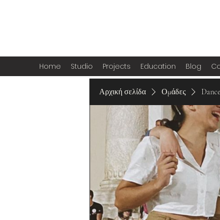
Home
Studio
Projects
Education
Blog
Co
Αρχική σελίδα
Ομάδες
Danc