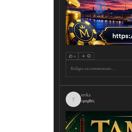
0
Rédigez un commentaire...
tevka
προχθές
tevka