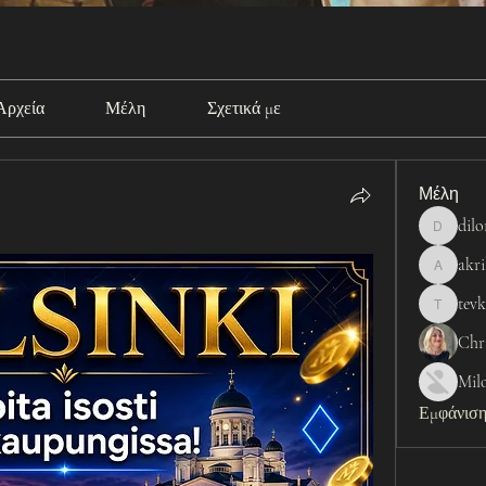
Αρχεία
Μέλη
Σχετικά με
Μέλη
dil
dilonakio
akr
akribopo
tev
tevka
Chr
Mil
Εμφάνιση