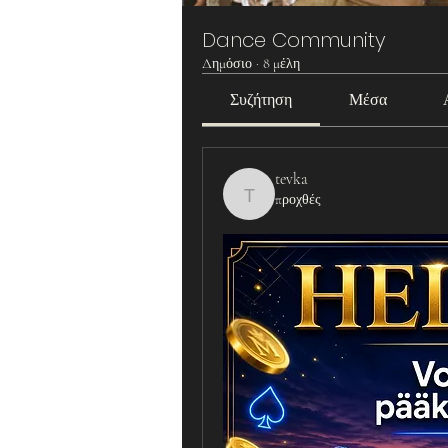
Dance Community
Δημόσιο
·
8 μέλη
Συζήτηση
Μέσα
tevka
προχθές
tevka