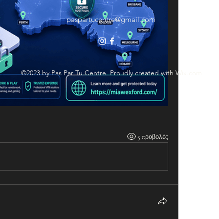
paspartucentre@gmail.com
©2023 by Pas Par Tu Centre. Proudly created with Wix.com
5 προβολές