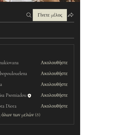
Γίνετε μέλος
onakiovana
Ακολουθήστε
vana
ibopoulouelena
Ακολουθήστε
ulouelena
ka
Ακολουθήστε
isa Psomiadou
Ακολουθήστε
ota Diora
Ακολουθήστε
 όλων των μελών (8)