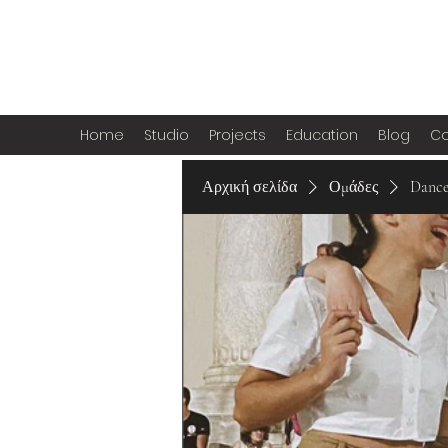
Home
Studio
Projects
Education
Blog
Co
Αρχική σελίδα
Ομάδες
Danc