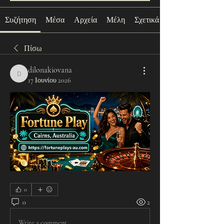
Συζήτηση
Μέσα
Αρχεία
Μέλη
Σχετικά με
Πίσω
dilonakiovana
dilonakiovana
17 Ιουνίου 2026
0
0
2
Write a comment...