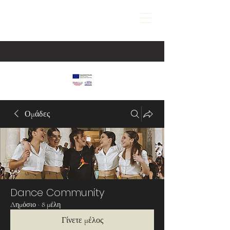
Ομάδες
Dance Community
Δημόσιο
·
8 μέλη
Γίνετε μέλος