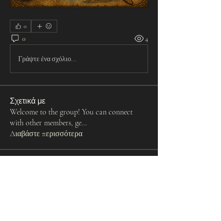
0
0
4
Γράψτε ένα σχόλιο...
Σχετικά με
Welcome to the group! You can connect
with other members, ge
...
Διαβάστε περισσότερα
Μέλη
dilonakiovana
Ακολουθήστε
dilonakiovana
akribopoulouelena
Ακολουθήστε
akribopoulouelena
tevka
Ακολουθήστε
tevka