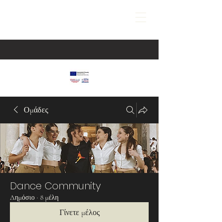
Ομάδες
Dance Community
Δημόσιο
·
8 μέλη
Γίνετε μέλος