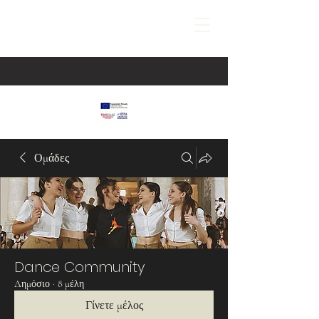
Ομάδες
Dance Community
Δημόσιο
·
8 μέλη
Γίνετε μέλος