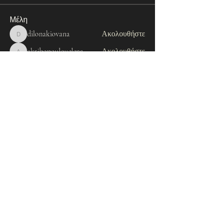
Μέλη
dilonakiovana
Ακολουθήστε
dilonakiovana
akribopoulouelena
Ακολουθήστε
akribopoulouelena
tevka
Ακολουθήστε
tevka
Chrisa Psomiadou
Ακολουθήστε
Milota Diora
Ακολουθήστε
Εμφάνιση όλων των μελών (8)
paspartucentre@gmail.com