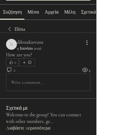
Συζήτηση
Μέσα
Αρχεία
Μέλη
Σχετικά με
Πίσω
dilonakiovana
dilonakiovana
9 Ιουνίου 2026
How are you?
0
2
4
Write a comment...
Σχετικά με
Welcome to the group! You can connect
with other members, ge
...
Διαβάστε περισσότερα