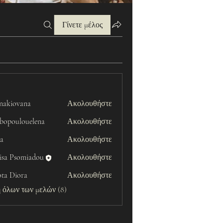
Γίνετε μέλος
onakiovana
Ακολουθήστε
vana
ibopoulouelena
Ακολουθήστε
ulouelena
ka
Ακολουθήστε
isa Psomiadou
Ακολουθήστε
ota Diora
Ακολουθήστε
 όλων των μελών (8)