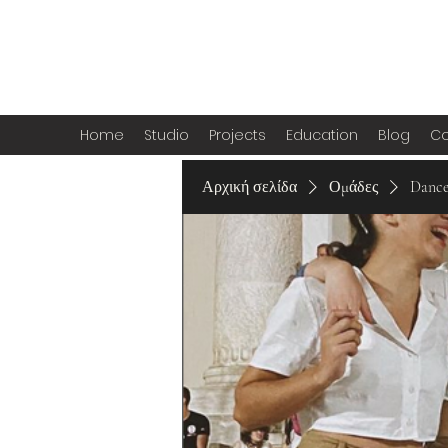
Home
Studio
Projects
Education
Blog
Co
Αρχική σελίδα
Ομάδες
Danc