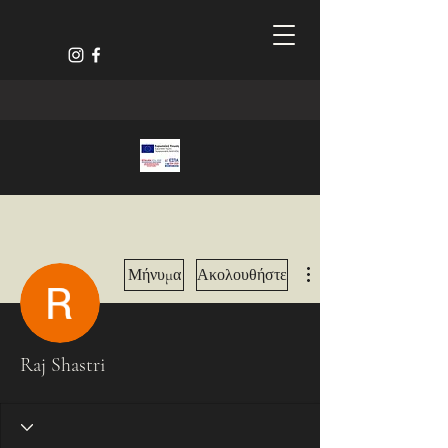
Περισσότερες ενέργειες
Μήνυμα
Ακολουθήστε
Raj Shastri