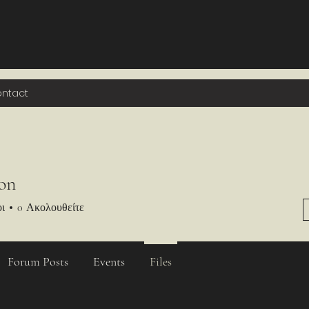
ntact
on
ι
0
Ακολουθείτε
Forum Posts
Events
Files