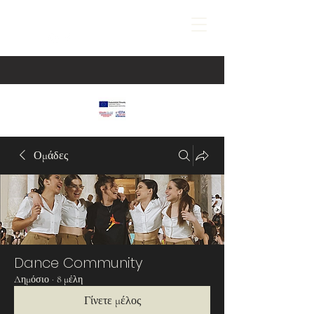
Ομάδες
Dance Community
Δημόσιο
·
8 μέλη
Γίνετε μέλος