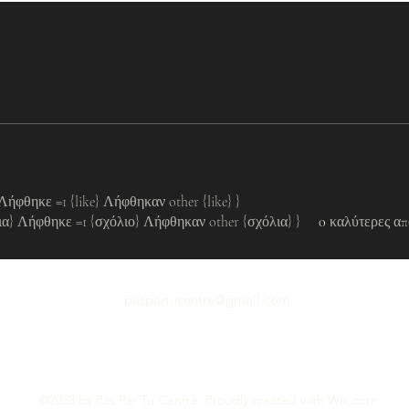
 Λήφθηκε =1 {like} Λήφθηκαν other {like} }
ια} Λήφθηκε =1 {σχόλιο} Λήφθηκαν other {σχόλια} }
0
καλύτερες απ
paspartucentre@gmail.com
©2023 by Pas Par Tu Centre. Proudly created with Wix.com