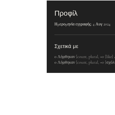
Προφίλ
Ημερομηνία εγγραφής: 4 Αυγ 2024
Σχετικά με
0
Λήφθηκαν {count, plural, =0 {like}
0
Λήφθηκαν {count, plural, =0 {σχόλ