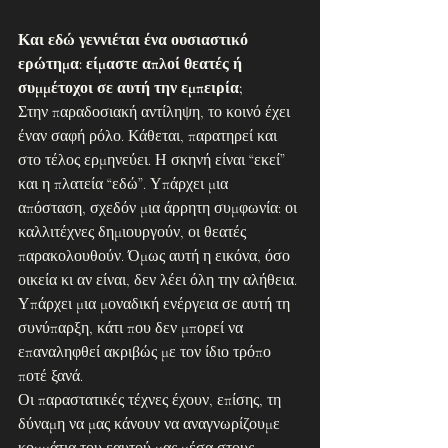
Και εδώ γεννιέται ένα ουσιαστικό 
ερώτημα: είμαστε απλοί θεατές ή 
συμμέτοχοι σε αυτή την εμπειρία;
Στην παραδοσιακή αντίληψη, το κοινό έχει 
έναν σαφή ρόλο. Κάθεται, παρατηρεί και 
στο τέλος ερμηνεύει. Η σκηνή είναι “εκεί” 
και η πλατεία “εδώ”. Υπάρχει μια 
απόσταση, σχεδόν μια άρρητη συμφωνία: οι 
καλλιτέχνες δημιουργούν, οι θεατές 
παρακολουθούν. Όμως αυτή η εικόνα, όσο 
οικεία κι αν είναι, δεν λέει όλη την αλήθεια. 
Υπάρχει μια μοναδική ενέργεια σε αυτή τη 
συνύπαρξη, κάτι που δεν μπορεί να 
επαναληφθεί ακριβώς με τον ίδιο τρόπο 
ποτέ ξανά.
Οι παραστατικές τέχνες έχουν, επίσης, τη 
δύναμη να μας κάνουν να αναγνωρίζουμε 
κομμάτια του εαυτού μας μέσα στους 